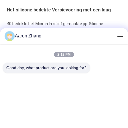
Het silicone bedekte Versievoering met een laag
40 bedekte het Micron In reliëf gemaakte pp-Silicone
Versievoering met een laag
Aaron Zhang
Rode Kleurenhdpe HDPE van de Versiefilm het Silicone
bedekte Versievoering voor Schuimbanden met een laag
2:13 PM
Het silicone bedekte van de het Siliconeversie van de
Good day, what product are you looking for?
Versiefilm de Film van de de Filmversie met een laag
populaire categorieën
Alle
Het Kruis 
UVversiefilm
Lamineerde Film
Het Silicone 