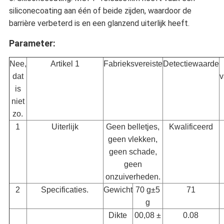
siliconecoating aan één of beide zijden, waardoor de
barrière verbeterd is en een glanzend uiterlijk heeft.
Parameter:
Nee,
Artikel 1
Fabrieksvereiste
Detectiewaarde
dat
v
is
niet
zo.
1
Uiterlijk
Geen belletjes,
Kwalificeerd
geen vlekken,
geen schade,
geen
onzuiverheden.
2
Specificaties.
Gewicht
70 g±5
71
g
Dikte
00,08 ±
0.08