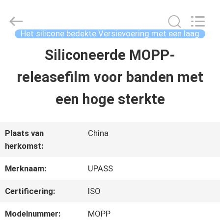
2026
Upass
Material
Technology
Het silicone bedekte Versievoering met een laag
(Shanghai)
Co.,Ltd..
Siliconeerde MOPP-
HUIS
All
Rights
releasefilm voor banden met
Reserved.
PRODUCTEN
een hoge sterkte
VIDEO'S
Plaats van
China
herkomst:
VR-
Merknaam:
UPASS
SHOW
Certificering:
ISO
Modelnummer:
MOPP