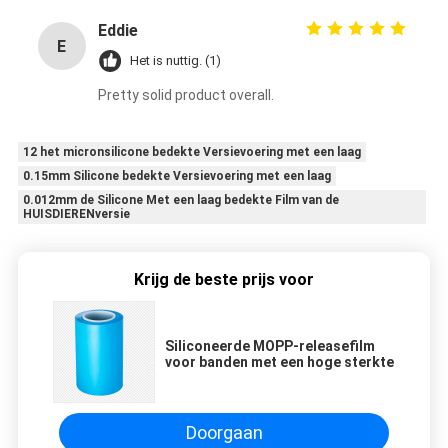
ordering.
Eddie
E
Het is nuttig. (1)
Pretty solid product overall.
12 het micronsilicone bedekte Versievoering met een laag
0.15mm Silicone bedekte Versievoering met een laag
0.012mm de Silicone Met een laag bedekte Film van de
HUISDIERENversie
Krijg de beste prijs voor
Siliconeerde MOPP-releasefilm
voor banden met een hoge sterkte
Doorgaan