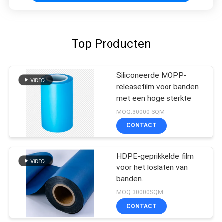
Top Producten
Siliconeerde MOPP-
releasefilm voor banden
met een hoge sterkte
MOQ:30000 SQM
CONTACT
HDPE-geprikkelde film
voor het loslaten van
banden
Bitumenmembraan
MOQ:30000SQM
CONTACT