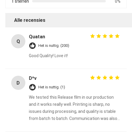
1 sterren
0%
Alle recensies
Quatan
Q
Het is nuttig. (200)
Good Quality! Love it!
D*v
D
Het is nuttig. (1)
We tested this Release film in our production
and it works really well. Printing is sharp, no
issues during processing, and quality is stable
from batch to batch. Communication was also
smooth. Overall, a reliable supplier, we will keep