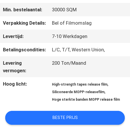
OVER
Min. bestelaantal:
30000 SQM
ONS
Verpakking Details:
Bel of Filmomslag
FABRIEKSTOCHT
Levertijd:
7-10 Werkdagen
Betalingscondities:
L/C, T/T, Western Union,
KWALITEITSCONTROLE
Levering
200 Ton/Maand
vermogen:
NEEM
Hoog licht:
,
High-strength tapes release film
,
CONTACT
Siliconeerde MOPP-releasefilm
Hoge sterkte banden MOPP release film
MET
ONS
BESTE PRIJS