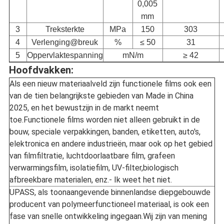
0,005
mm
3
Treksterkte
MPa
150
303
4
Verlenging@breuk
%
≤ 50
31
5
Oppervlaktespanning
mN/m
≥ 42
Hoofdvakken:
Als een nieuw materiaalveld zijn functionele films ook een
van de tien belangrijkste gebieden van Made in China
2025, en het bewustzijn in de markt neemt
toe.Functionele films worden niet alleen gebruikt in de
bouw, speciale verpakkingen, banden, etiketten, auto's,
elektronica en andere industrieën, maar ook op het gebied
van filmfiltratie, luchtdoorlaatbare film, grafeen
verwarmingsfilm, isolatiefilm, UV-filter,biologisch
afbreekbare materialen, enz.- Ik weet het niet.
UPASS, als toonaangevende binnenlandse diepgebouwde
producent van polymeerfunctioneel materiaal, is ook een
fase van snelle ontwikkeling ingegaan.Wij zijn van mening