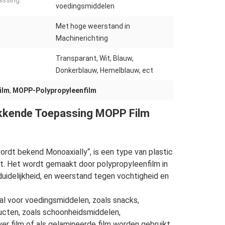
ssing:
voedingsmiddelen
Met hoge weerstand in
Machinerichting
Transparant, Wit, Blauw,
Donkerblauw, Hemelblauw, ect
ilm
,
MOPP-Polypropyleenfilm
akkende Toepassing MOPP Film
rdt bekend Monoaxially“, is een type van plastic
kt. Het wordt gemaakt door polypropyleenfilm in
 duidelijkheid, en weerstand tegen vochtigheid en
l voor voedingsmiddelen, zoals snacks,
ucten, zoals schoonheidsmiddelen,
r film of als gelamineerde film worden gebruikt,