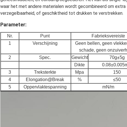
waar het met andere materialen wordt gecombineerd om extra 
verzegelbaarheid, of geschiktheid tot drukken te verstrekken.
Parameter:
Nr.
Punt
Fabrieksvereiste
1
Verschijning
Geen bellen, geen vlekke
schade, geen onzuiver
2
Spec.
Gewicht
70g±5g
Dikte
0.08±0.005
3
Treksterkte
Mpa
150
4
Elongation@Break
%
≤50
5
Oppervlaktespanning
mN/m