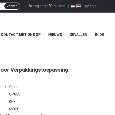
Vraag een offerte aan
|
Dutch
Zoeken
 CONTACT MET ONS OP
NIEUWS
GEVALLEN
BLOG
 voor Verpakkingstoepassing
mst:
China
UPASS
ISO
MOPP