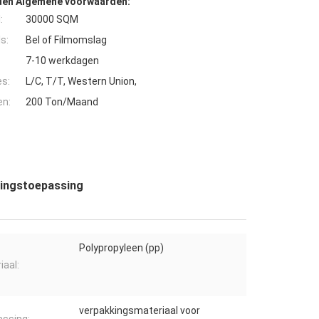
den Algemene voorwaarden:
:
30000 SQM
s:
Bel of Filmomslag
7-10 werkdagen
es:
L/C, T/T, Western Union,
en:
200 Ton/Maand
kingstoepassing
Polypropyleen (pp)
iaal:
verpakkingsmateriaal voor