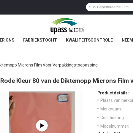
ER ONS
FABRIEKSTOCHT
KWALITEITSCONTROLE
NEEM
iktemopp Microns Film Voor Verpakkingstoepassing
Rode Kleur 80 van de Diktemopp Microns Film
Productdetails:
Plaats van herko
Merknaam:
Certificering:
Modelnummer: