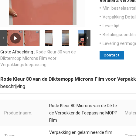
Betalen & Verzen
Min. bestelaantal
Verpakking Detail
Levertijd:
Betalingsconditi
Levering vermog
Grote Afbeelding :
Rode Kleur 80 van de
Contact
Diktemopp Microns Film voor
Verpakkingstoepassing
Rode Kleur 80 van de Diktemopp Microns Film voor Verpak
beschrijving
Rode Kleur 80 Microns van de Dikte
Productnaam:
de Verpakkende Toepassing MOPP
Mater
Film
Verpakking en gelamineerde film