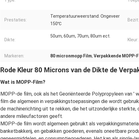
Type:
Toepa
Temperatuurweerstand: Ongeveer
Prestaties:
Bezit:
150℃
50um, 60um, 70um, 80um ect.
Dikte:
Kleur:
Markeren:
80 micronmopp Film
,
Verpakkende MOPP-F
Rode Kleur 80 Microns van de Dikte de Verp
Wat is MOPP-Film?
MOPP-de film, ook als het Georiënteerde Polypropyleen van ' wo
film die algemeen in verpakkingstoepassingen die wordt gebrui
de machinerichting uit te rekken, die het uitzonderlijke sterkte,
andere milieufactoren geeft.
MOPP-de film wordt algemeen gebruikt als verpakkingsmateriaa
banketbakkerij, en gebakken goederen, evenals oneetbare prod
geneesmiddelen, en consumptiegoederen. Het kan als single-laye