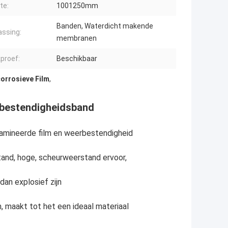
te:
1001250mm
Banden, Waterdicht makende
ssing:
membranen
proef:
Beschikbaar
corrosieve Film
,
rbestendigheidsband
lamineerde film en weerbestendigheid
and, hoge, scheurweerstand ervoor,
dan explosief zijn
, maakt tot het een ideaal materiaal