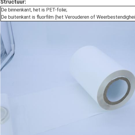
Structuur:
De binnenkant, het is PET-folie;
De buitenkant is fluorfilm (het Verouderen of Weerbestendighei