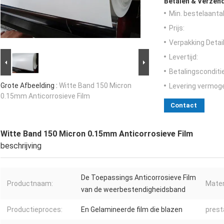
Betalen & Verzen
Min. bestelaantal
Prijs:
Verpakking Detail
Levertijd:
Betalingsconditi
Grote Afbeelding :
Witte Band 150 Micron
Levering vermog
0.15mm Anticorrosieve Film
Contact
Witte Band 150 Micron 0.15mm Anticorrosieve Film
beschrijving
De Toepassings Anticorrosieve Film
Productnaam:
Mater
van de weerbestendigheidsband
Productieproces:
En Gelamineerde film die blazen
prest