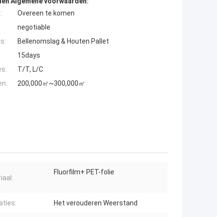
den Algemene voorwaarden:
:
Overeen te komen
negotiable
s:
Bellenomslag & Houten Pallet
15days
es:
T/T, L/C
en:
200,000㎡~300,000㎡
Fluorfilm+ PET-folie
iaal:
aties:
Het verouderen Weerstand