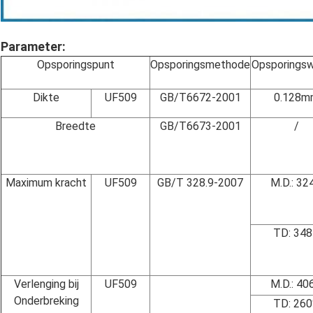
Parameter:
Opsporingspunt
Opsporingsmethode
Opsporings
Dikte
UF509
GB/T6672-2001
0.128m
Breedte
GB/T6673-2001
/
Maximum kracht
UF509
GB/T 328.9-2007
M.D.: 32
TD: 34
Verlenging bij
UF509
M.D.: 40
Onderbreking
TD: 26