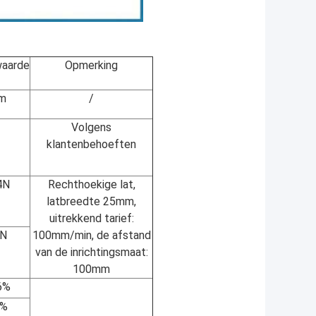
waarde
Opmerking
m
/
Volgens
klantenbehoeften
4N
Rechthoekige lat,
latbreedte 25mm,
uitrekkend tarief:
8N
100mm/min, de afstand
van de inrichtingsmaat:
100mm
6%
0%