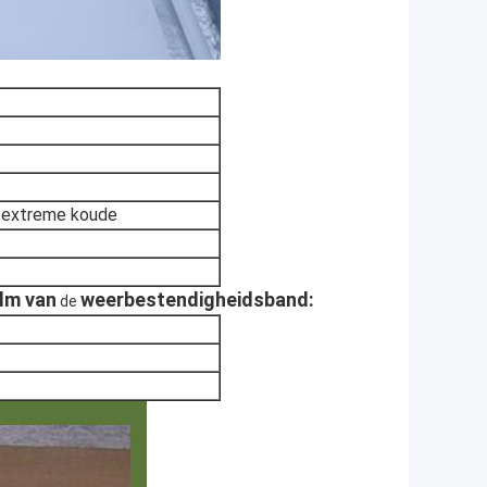
n extreme koude
ilm van
weerbestendigheidsband
:
de