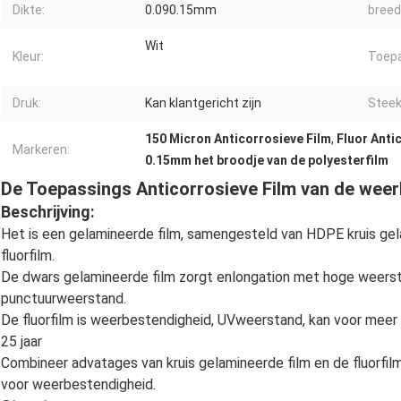
Dikte:
0.090.15mm
breed
Wit
Kleur:
Toepa
Druk:
Kan klantgericht zijn
Steek
150 Micron Anticorrosieve Film
,
Fluor Anti
Markeren:
0.15mm het broodje van de polyesterfilm
De Toepassings Anticorrosieve Film van de wee
Beschrijving:
Het is een gelamineerde film, samengesteld van HDPE kruis ge
fluorfilm.
De dwars gelamineerde film zorgt enlongation met hoge weerst
punctuurweerstand.
De fluorfilm is weerbestendigheid, UVweerstand, kan voor meer 
25 jaar
Combineer advatages van kruis gelamineerde film en de fluorfilm
voor weerbestendigheid.