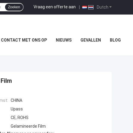
Vraag een offerte aan
|
Dutch
Zoeken
 CONTACT MET ONS OP
NIEUWS
GEVALLEN
BLOG
Film
mst:
CHINA
Upass
CE, ROHS
Gelamineerde Film