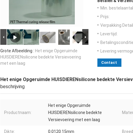
Betalen & Verzen
Min. bestelaantal
Prijs:
Verpakking Detail
Levertijd:
Betalingsconditi
Grote Afbeelding :
Het enige Opgeruimde
Levering vermog
HUISDIERENsilicone bedekte Versievoering
Contact
met een laag
Het enige Opgeruimde HUISDIERENsilicone bedekte Versiev
beschrijving
Het enige Opgeruimde
Productnaam:
HUISDIERENsilicone bedekte
Mater
Versievoering met een laag
Dikte:
0.0120.15mm
Breed