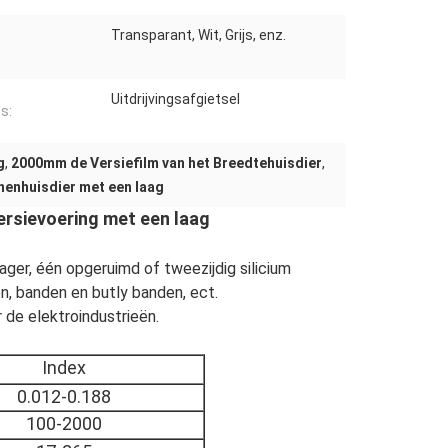
Transparant, Wit, Grijs, enz.
Uitdrijvingsafgietsel
s:
g
,
2000mm de Versiefilm van het Breedtehuisdier
,
nenhuisdier met een laag
rsievoering met een laag
ager, één opgeruimd of tweezijdig silicium
, banden en butly banden, ect.
r de elektroindustrieën.
Index
0.012-0.188
100-2000