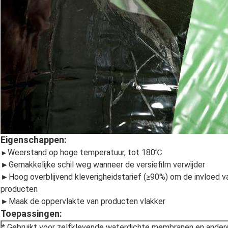
Eigenschappen:
Weerstand op hoge temperatuur, tot 180℃
►
►Gemakkelijke schil weg wanneer de versiefilm verwijder
►Hoog overblijvend kleverigheidstarief (≥90%) om de invloed va
producten
►Maak de oppervlakte van producten vlakker
Toepassingen:
* Gebruikt voor zelfklevende waterdichte membranen en andere