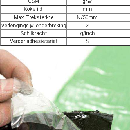
GSM
g/㎡
Kokeri.d.
mm
Max. Treksterkte
N/50mm
Verlengings @ onderbreking
%
Schilkracht
g/inch
Verder adhesietarief
%