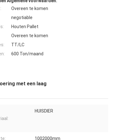
den Algemene voorwaarden:
:
Overeen te komen
negotiable
s:
Houten Pallet
Overeen te komen
es:
TT/LC
en:
600 Ton/maand
oering met een laag
HUISDIER
iaal:
te:
1002000mm