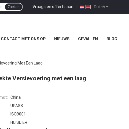
Vraag een offerte aan
|
Dutch
Zoeken
 CONTACT MET ONS OP
NIEUWS
GEVALLEN
BLOG
ievoering Met Een Laag
kte Versievoering met een laag
mst:
China
UPASS
ISO9001
HUISDIER