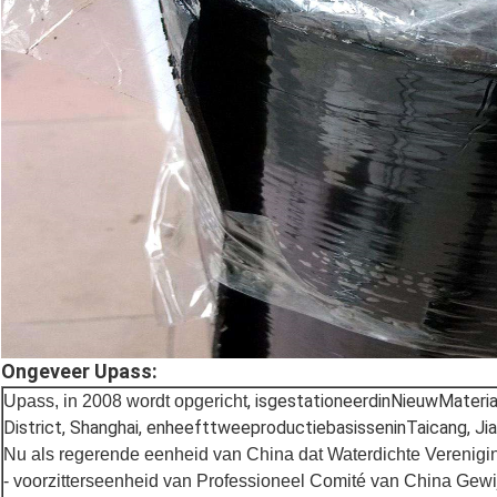
Ongeveer Upass:
, isgestationeerdinNieuwMaterial
Upass, in 2008 wordt opgericht
District, Shanghai, enheefttweeproductiebasisseninTaicang, J
Nu als regerende eenheid van China dat Waterdichte Verenigi
- voorzitterseenheid van Professioneel Comité van China Gewij