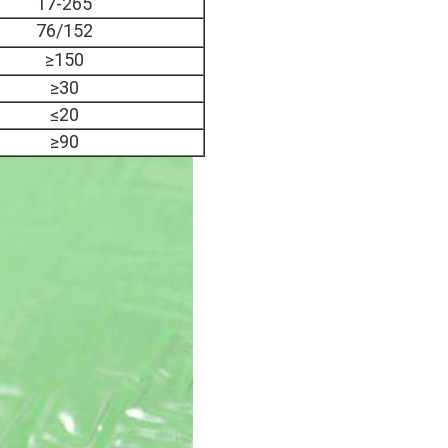
17-265
76/152
≥150
≥30
≤20
≥90