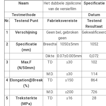
Naam
Het dubbele zijsilicone
Specificatie
van de versiefilm
Testmethode
Datum
Nr.
Testend Punt
Fabrieksvereiste
Testend
Resultaat
1
Verschijning
Geen bel, gebroken
Gekwalificeer
geen
2
Specificatie
Breedte
1050±5mm
1052
(mm)
Dikte
0.07±0.005mm
0,072
3
Max.F
TD
≥30
102
(N/50mm)
M.D.
≥30
114
4
Elongation@Break
TD
≥150
864
(%)
M.D.
≥200
726
5
Treksterkte
TD
≥16
28
(MPa)