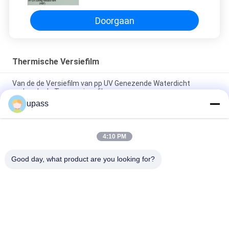
Doorgaan
Thermische Versiefilm
Van de de Versiefilm van pp UV Genezende Waterdicht
makende de Toepassingsfilm
upass
Film van de de Film Waterdicht makende Toepassing van de
HUISDIEREN de UV Genezende Versie
4:10 PM
HDPE Thermal curing release film Waterproofing application
film
Good day, what product are you looking for?
populaire categorieën
Alle
Het Kruis 
UVversiefilm
Lamineerde Film