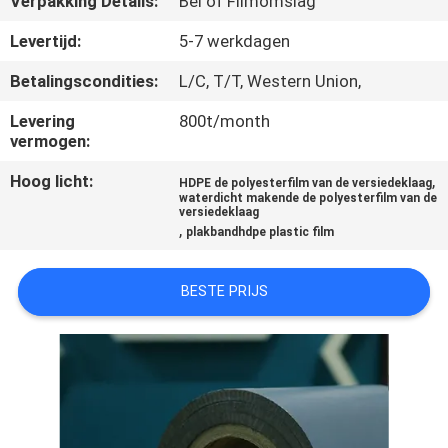
Verpakking Details:
Bel of Filmomslag
FABRIEKSTOCHT
Levertijd:
5-7 werkdagen
Betalingscondities:
L/C, T/T, Western Union,
KWALITEITSCONTROLE
Levering
800t/month
vermogen:
NEEM
Hoog licht:
,
HDPE de polyesterfilm van de versiedeklaag
CONTACT
waterdicht makende de polyesterfilm van de
versiedeklaag
,
MET
plakbandhdpe plastic film
ONS
BESTE PRIJS
OP
NIEUWS
GEVALLEN