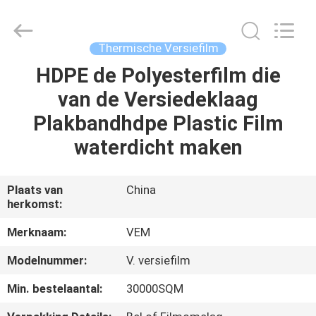
Upass
Material
Technology
(Shanghai)
Co.,Ltd..
Thermische Versiefilm
All
Rights
HDPE de Polyesterfilm die
HUIS
Reserved.
van de Versiedeklaag
PRODUCTEN
Plakbandhdpe Plastic Film
waterdicht maken
VIDEO'S
Plaats van
China
herkomst:
VR-
SHOW
Merknaam:
VEM
Modelnummer:
V. versiefilm
OVER
Min. bestelaantal:
30000SQM
ONS