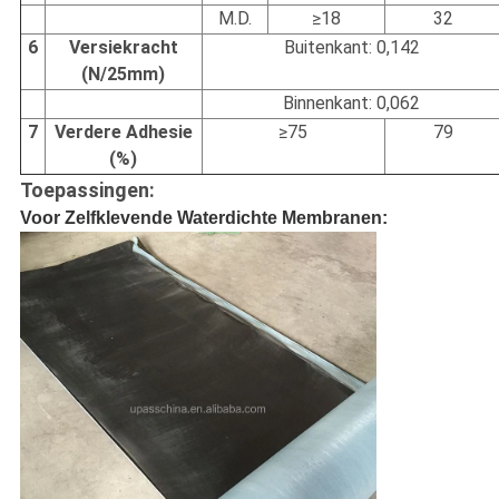
M.D.
≥18
32
6
Versiekracht
Buitenkant: 0,142
(N/25mm)
Binnenkant: 0,062
7
Verdere Adhesie
≥75
79
(%)
Toepassingen:
Voor Zelfklevende Waterdichte Membranen: