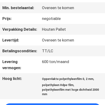
OVER
Min. bestelaantal:
Overeen te komen
ONS
Prijs:
negotiable
FABRIEKSTOCHT
Verpakking Details:
Houten Pallet
Levertijd:
Overeen te komen
KWALITEITSCONTROLE
Betalingscondities:
TT/LC
Levering
600 ton/maand
NEEM
vermogen:
CONTACT
Hoog licht:
,
,
Oppervlakte polyethyleenfilm 0
2 mm
MET
,
polyethyleen Hdpe-film
polyethyleenfilm met hoge dichtheid 2000
mm
ONS