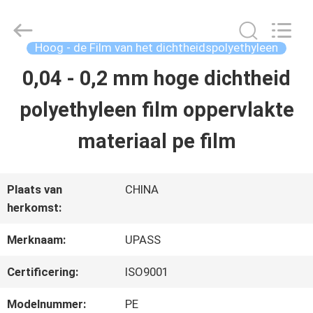
2026
Upass
Material
Technology
Hoog - de Film van het dichtheidspolyethyleen
(Shanghai)
Co.,Ltd..
0,04 - 0,2 mm hoge dichtheid
HUIS
All
Rights
polyethyleen film oppervlakte
Reserved.
PRODUCTEN
materiaal pe film
VIDEO'S
Plaats van
CHINA
herkomst:
VR-
Merknaam:
UPASS
SHOW
Certificering:
ISO9001
Modelnummer:
PE