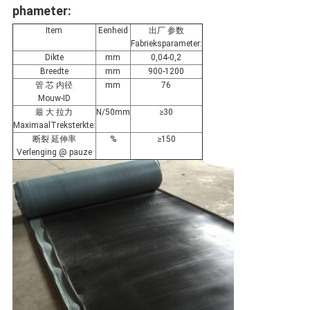
phameter
:
Item
Eenheid
出厂 参数
Fabrieksparameter:
Dikte
mm
0,04-0,2
Breedte
mm
900-1200
管 芯 内径
mm
76
Mouw-ID
最 大 拉力
N/50mm
≥30
MaximaalTreksterkte:
断裂 延伸率
%
≥150
Verlenging @ pauze