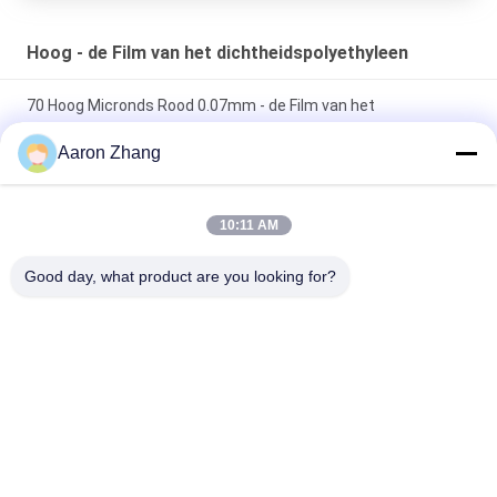
Hoog - de Film van het dichtheidspolyethyleen
70 Hoog Micronds Rood 0.07mm - de Film van het
dichtheidspolyethyleen
Aaron Zhang
60 bedekte het Micron Witte Enige Zij 0.06mm Silicone Film
met een laag
10:11 AM
Hoog - de Film van het dichtheidspolyethyleen voor
Good day, what product are you looking for?
Waterdichte Membranen
populaire categorieën
Alle
Het Kruis 
UVversiefilm
Lamineerde Film