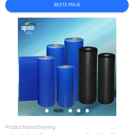
OP
BESTE PRIJS
NIEUWS
GEVALLEN
BLOG
SITEMAP
PRIVACYBELEID
Productomschrijving