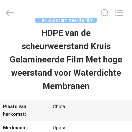
2026
Upass
Material
Technology
Het kruis lamineerde film
(Shanghai)
Co.,Ltd..
HDPE van de
HUIS
All
Rights
scheurweerstand Kruis
Reserved.
PRODUCTEN
Gelamineerde Film Met hoge
weerstand voor Waterdichte
VIDEO'S
Membranen
VR-
Plaats van
China
SHOW
herkomst:
Merknaam:
Upass