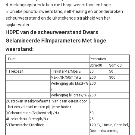
4. Verlengingsprestaties met hoge weerstand en hoge.
5. Unieke punctuurweerstand, self-healing en ononderbroken
scheurweerstand en de uitstekende strakheid van het
spijkerwater.
HDPE van de scheurweerstand Dwars
Gelamineerde Filmparameters Met hoge
weerstand:
.
Punt
Prestaties
Sdm-30
Sdm-60
1
Trekbezit
Treksterkte/Mpa ≥
30
50
MaxF/(N/50mm) ≥
200
300
Verlenging als MaxF/%
200
≥
Verlenging bij break/% ≥
250
2
Gebroken steekproefaantal van geen getest door
8
het een vrije val maken pijltjemethode ≥
3
Scheursterkte (Spijkersteel) /N ≥
60
4
Hoekscheur Strength/N ≥
25
5
Thermische Stabiliteit
120 ℃, 10min, Geen bol,
Geen misvorming