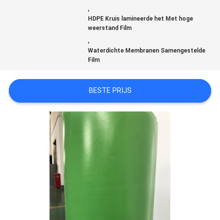
OP
,
HDPE Kruis lamineerde het Met hoge
weerstand Film
NIEUWS
,
Waterdichte Membranen Samengestelde
Film
GEVALLEN
BESTE PRIJS
BLOG
SITEMAP
PRIVACYBELEID