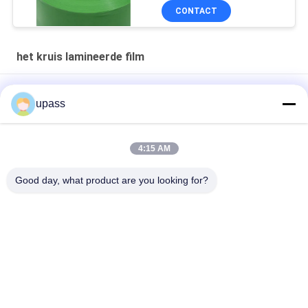
CONTACT
het kruis lamineerde film
265um melk Witte Kruis Gelamineerde Film voor Etiketdruk
upass
Drukkend Etiket Dwars Gelamineerde Hdpe Plastic Vuurvaste
Film
4:15 AM
0.26mm 260um het Polyethyleen Beschermende Film van de
Good day, what product are you looking for?
Scheurweerstand
populaire categorieën
Alle
Het Kruis 
UVversiefilm
Lamineerde Film