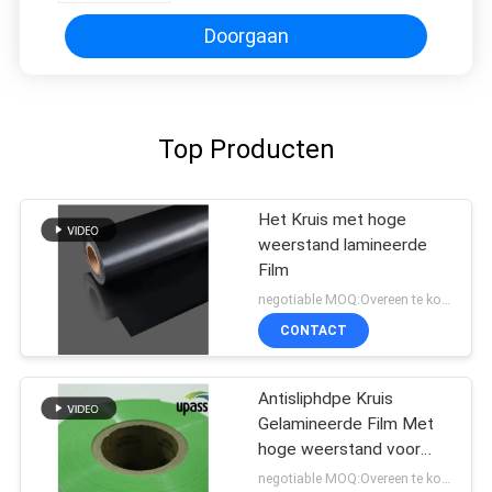
Doorgaan
Top Producten
Het Kruis met hoge
weerstand lamineerde
Film
negotiable MOQ:Overeen te komen
CONTACT
Antisliphdpe Kruis
Gelamineerde Film Met
hoge weerstand voor
Waterdichte Membranen
negotiable MOQ:Overeen te komen