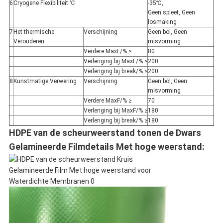
6
Cryogene Flexibiliteit ℃
-35℃,
Geen spleet, Geen
losmaking
7
Het thermische
Verschijning
Geen bol, Geen
Verouderen
misvorming
Verdere MaxF/% ≥
80
Verlenging bij MaxF/% ≥
200
Verlenging bij break/% ≥
200
8
Kunstmatige Verwering
Verschijning
Geen bol, Geen
misvorming
Verdere MaxF/% ≥
70
Verlenging bij MaxF/% ≥
180
Verlenging bij break/% ≥
180
HDPE van de scheurweerstand tonen de Dwars
Gelamineerde Filmdetails Met hoge weerstand: