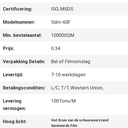
OVER
Certificering:
ISO, MSDS
ONS
Modelnummer:
Sdm-60F
FABRIEKSTOCHT
Min. bestelaantal:
10000SQM
Prijs:
0.34
KWALITEITSCONTROLE
Verpakking Details:
Bel of Filmomslag
Levertijd:
7-10 werkdagen
NEEM
Betalingscondities:
L/C, T/T, Western Union,
CONTACT
Levering
100Tons/M
MET
vermogen:
ONS
Het Kruis van de scheurweerstand
Hoog licht:
lamineerde Film