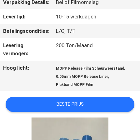
OVER
Verpakking Details:
Bel of Filmomslag
ONS
Levertijd:
10-15 werkdagen
Betalingscondities:
L/C, T/T
FABRIEKSTOCHT
Levering
200 Ton/Maand
vermogen:
KWALITEITSCONTROLE
Hoog licht:
,
MOPP Release Film Scheurweerstand
,
0.05mm MOPP Release Liner
NEEM
Plakband MOPP Film
CONTACT
BESTE PRIJS
MET
ONS