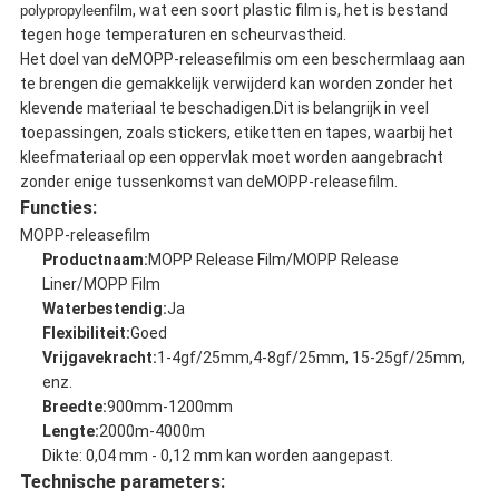
, wat een soort plastic film is, het is bestand
polypropyleenfilm
tegen hoge temperaturen en scheurvastheid.
Het doel van de
MOPP-releasefilm
is om een ​​beschermlaag aan
te brengen die gemakkelijk verwijderd kan worden zonder het
klevende materiaal te beschadigen.Dit is belangrijk in veel
toepassingen, zoals stickers, etiketten en tapes, waarbij het
kleefmateriaal op een oppervlak moet worden aangebracht
zonder enige tussenkomst van de
MOPP-releasefilm
.
Functies:
MOPP-releasefilm
Productnaam:
MOPP Release Film/MOPP Release
Liner/MOPP Film
Waterbestendig:
Ja
Flexibiliteit:
Goed
Vrijgavekracht:
1-4gf/25mm,
4-8gf/25mm, 15-25gf/25mm,
enz.
Breedte:
900mm-1200mm
Lengte:
2000m-4000m
Dikte: 0,04 mm - 0,12 mm kan worden aangepast.
Technische parameters: