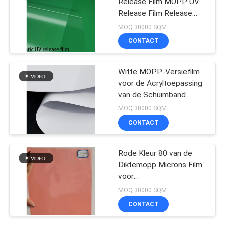
Release Film MOPP UV
Release Film Release
Liner
MOQ:30000 SQM
CONTACT
Witte MOPP-Versiefilm
voor de Acryltoepassing
van de Schuimband
MOQ:30000 SQM
CONTACT
Rode Kleur 80 van de
Diktemopp Microns Film
voor
Verpakkingstoepassing
MOQ:30000 SQM
CONTACT