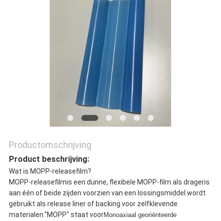
OP
NIEUWS
GEVALLEN
BLOG
Productomschrijving
SITEMAP
Product beschrijving:
Wat is MOPP-releasefilm?
MOPP-releasefilm
is een dunne, flexibele MOPP-film als drager
is
PRIVACYBELEID
aan één of beide zijden voorzien van een lossingsmiddel.
wordt
gebruikt als release liner of backing voor zelfklevende
materialen."MOPP" staat voor
Monoaxiaal georiënteerde