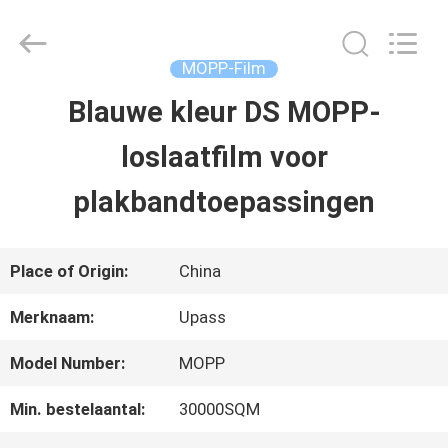
2026
Upass
Material
Technology
MOPP-Film
(Shanghai)
Co.,Ltd..
Blauwe kleur DS MOPP-
HUIS
All
Rights
loslaatfilm voor
Reserved.
PRODUCTEN
plakbandtoepassingen
VIDEO'S
Place of Origin:
China
Merknaam:
Upass
VR-
Model Number:
MOPP
SHOW
Min. bestelaantal:
30000SQM