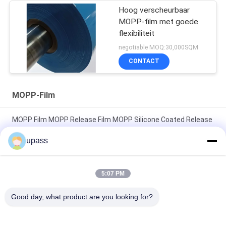
Hoog verscheurbaar
MOPP-film met goede
flexibiliteit
negotiable MOQ:30,000SQM
CONTACT
MOPP-Film
MOPP Film MOPP Release Film MOPP Silicone Coated Release
Liner
upass
Goede lichttransmissie MOPP Release Liner met glad
oppervlak
5:07 PM
PP siliconen gecoate MOPP-film hittebestendig met goede
Good day, what product are you looking for?
loskracht