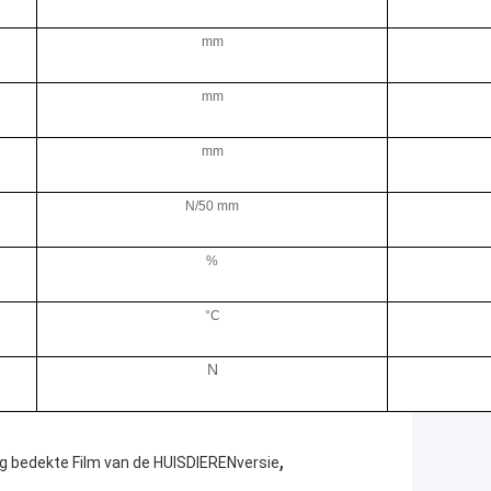
mm
mm
mm
N/50 mm
%
°C
N
,
g bedekte Film van de HUISDIERENversie