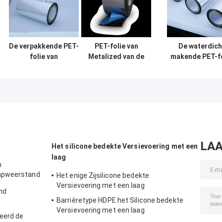
De verpakkende PET-
PET-folie van
De waterdich
folie van
Metalized van de
makende PET-fo
Toepassingsmetalized
oppervlakte de
van
voor het Lamineren
Materiële
Toepassingssili
Toepassing voor
Met een laa
Band
bedekte Metali
LAA
Het silicone bedekte Versievoering met een
laag
n
apweerstand
Het enige Zijsilicone bedekte
Versievoering met een laag
nd
Barrièretype HDPE het Silicone bedekte
Versievoering met een laag
eerd de