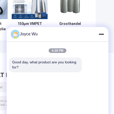
t
150μm VMPET
Groothandel
lie
gelamineerde film
Nieuw ontwerp
Joyce Wu
voor isolatie van
zelfklevend band
cone
scheepscontainers
Versterking van
g
en bescherming
het
zed
tegen vocht
metaaloppervlak
4:28 PM
Sterkte
Waterdicht Blow
Good day, what product are you looking 
Molding
for?
Aluminiumfolie
T BERICHT ACHTER