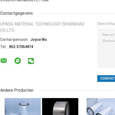
0.045mm Metalized PET-folie
Contactgegevens
UPASS MATERIAL TECHNOLOGY (SHANGHAI)
Direct Stu
CO.,LTD.
Contactpersoon:
Joyce Wu
Tel.:
852-57054874
Andere Producten