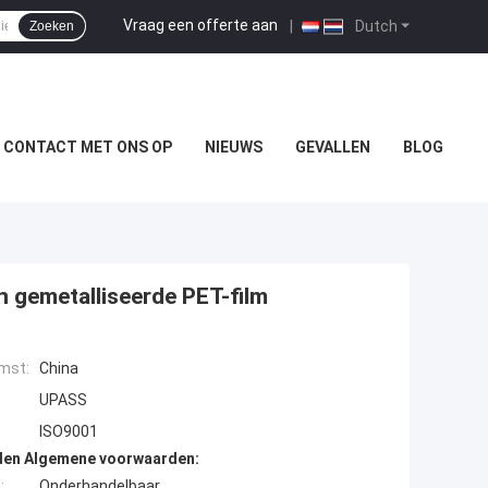
Vraag een offerte aan
|
Dutch
Zoeken
 CONTACT MET ONS OP
NIEUWS
GEVALLEN
BLOG
gemetalliseerde PET-film
mst:
China
UPASS
ISO9001
den Algemene voorwaarden:
:
Onderhandelbaar