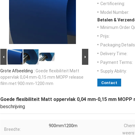
Certificering:
Model Number:
Betalen & Verzen
Minimum Order Qu
Prijs:
Packaging Details
Delivery Time:
Payment Terms:
Grote Afbeelding :
Goede flexibiliteit Matt
Supply Ability:
oppervlak 0,04 mm-0,15 mm MOPP release
Contact
film met 900 mm-1200 mm
Goede flexibiliteit Matt oppervlak 0,04 mm-0,15 mm MOPP
beschrijving
900mm1200m
Chem
Breedte:
weers