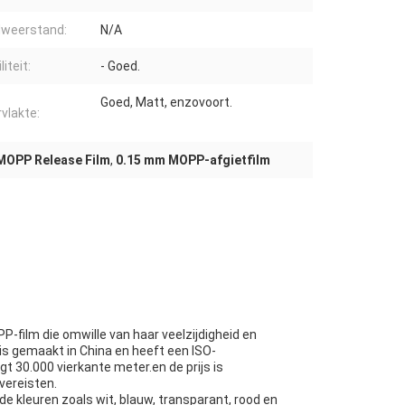
weerstand:
N/A
liteit:
- Goed.
Goed, Matt, enzovoort.
vlakte:
MOPP Release Film
,
0.15 mm MOPP-afgietfilm
-film die omwille van haar veelzijdigheid en
is gemaakt in China en heeft een ISO-
t 30.000 vierkante meter.en de prijs is
vereisten.
de kleuren zoals wit, blauw, transparant, rood en