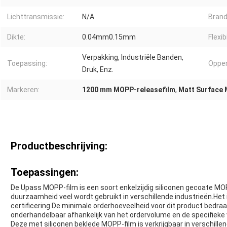
Lichttransmissie:
N/A
Brand
Dikte:
0.04mm0.15mm
Flexibi
Verpakking, Industriële Banden,
Toepassing:
Opper
Druk, Enz.
Markeren:
1200 mm MOPP-releasefilm
,
Matt Surface 
Productbeschrijving:
Toepassingen:
De Upass MOPP-film is een soort enkelzijdig siliconen gecoate MOPP
duurzaamheid veel wordt gebruikt in verschillende industrieën.Het 
certificering.De minimale orderhoeveelheid voor dit product bedraag
onderhandelbaar afhankelijk van het ordervolume en de specifieke 
Deze met siliconen beklede MOPP-film is verkrijgbaar in verschillen