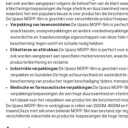
kan ook worden aangepast volgens de behoeften van de klant.waard
etiketteringstoepassingen die hoge sterkte en duurzaamheid vere
waardoor het een populaire keuze is voor producten die bescherm
De Upass MOPP-film is geschikt voor verschillende producttoepass
Verpakking van levensmiddelen:
De Upass MOPP-film is perfec
snacktassen, snoepverpakkingen en andere voedselverpakkinge
waterdichte en traanbestendige eigenschappen van deze folie 
bescherming tegen vocht en schade nodig hebben.
Etiketteren en afdrukken:
De Upass MOPP-film is perfect voor e
ook worden aangepast aan specifieke merkenvereisten, waardoor
productetikettering en reclame.
Industriële verpakkingen:
De Upass MOPP-film is geschikt voor 
verpakken en bundelen.De hoge scheurvastheid en waterdichte 
bescherming van producten tegen beschadiging tijdens transpor
Medische en farmaceutische verpakkingen:
De Upass MOPP-fil
verpakkingstoepassingen die een hoge duurzaamheid en sterkte
het ideaal voor het verpakken van producten die beschermd m
De Upass MOPP-film is verkrijgbaar in rollen van 2000M-4000M en 
maand.Deze met siliconen beklede MOPP-film kan bestand zijn tegen
verschillende industriële en productie toepassingen die hoge tem