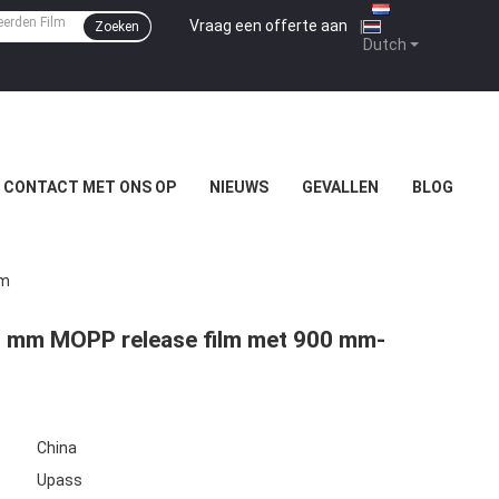
Vraag een offerte aan
|
Zoeken
Dutch
 CONTACT MET ONS OP
NIEUWS
GEVALLEN
BLOG
Mm
15 mm MOPP release film met 900 mm-
China
Upass