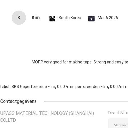
K
Kim
South Korea
Mar 6.2026
MOPP very good for making tape! Strong and easy to 
,
,
label:
SBS Geperforeerde Film
0.007mm perforeerden Film
0.007mm P
Contactgegevens
UPASS MATERIAL TECHNOLOGY (SHANGHAI)
Direct Stu
CO.,LTD.