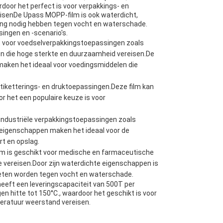
oor het perfect is voor verpakkings- en
isenDe Upass MOPP-film is ook waterdicht,
ing nodig hebben tegen vocht en waterschade.
ingen en -scenario's.
t voor voedselverpakkingstoepassingen zoals
n die hoge sterkte en duurzaamheid vereisen.De
maken het ideaal voor voedingsmiddelen die
tiketterings- en druktoepassingen.Deze film kan
 het een populaire keuze is voor
industriële verpakkingstoepassingen zoals
eigenschappen maken het ideaal voor de
t en opslag.
m is geschikt voor medische en farmaceutische
 vereisen.Door zijn waterdichte eigenschappen is
oeten worden tegen vocht en waterschade.
heeft een leveringscapaciteit van 500T per
 hitte tot 150°C., waardoor het geschikt is voor
peratuur weerstand vereisen.