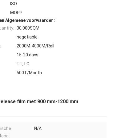
ISO
MOPP
den Algemene voorwaarden:
antity:
30,000SQM
negotiable
:
2000M-4000M/Roll
15-20 days
TT, LC
500T/Month
 release film met 900 mm-1200 mm
ische
N/A
tand: