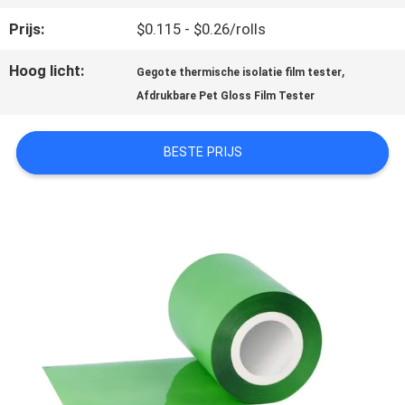
OVER
Prijs:
$0.115 - $0.26/rolls
ONS
Hoog licht:
,
Gegote thermische isolatie film tester
Afdrukbare Pet Gloss Film Tester
FABRIEKSTOCHT
BESTE PRIJS
KWALITEITSCONTROLE
NEEM
CONTACT
MET
ONS