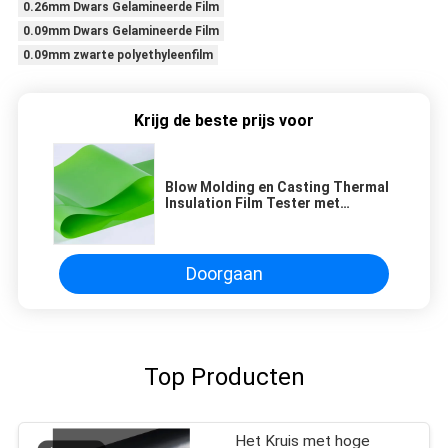
0.26mm Dwars Gelamineerde Film
0.09mm Dwars Gelamineerde Film
0.09mm zwarte polyethyleenfilm
Krijg de beste prijs voor
Blow Molding en Casting Thermal
Insulation Film Tester met
afdrukbare Pet Gloss Film
Doorgaan
Top Producten
Het Kruis met hoge