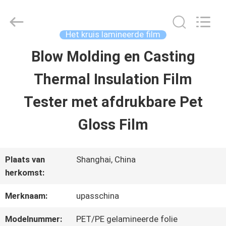
2026
Upass
Material
Technology
Het kruis lamineerde film
(Shanghai)
Co.,Ltd..
Blow Molding en Casting
HUIS
All
Rights
Thermal Insulation Film
Reserved.
PRODUCTEN
Tester met afdrukbare Pet
Gloss Film
VIDEO'S
Plaats van
Shanghai, China
VR-
herkomst:
SHOW
Merknaam:
upasschina
Modelnummer:
PET/PE gelamineerde folie