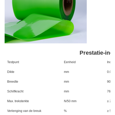
Prestatie-ind
Testpunt
Eenheid
Indek
Dikte
mm
0.06-
Breedte
mm
900-
Schilfkracht
mm
76
Max. treksterkte
N/50 mm
≥ 200
Verlenging van de breuk
%
≥ 50