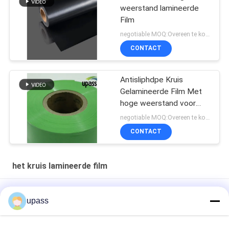
weerstand lamineerde
Film
negotiable MOQ:Overeen te komen
CONTACT
Antisliphdpe Kruis
Gelamineerde Film Met
hoge weerstand voor
Waterdichte Membranen
negotiable MOQ:Overeen te komen
CONTACT
het kruis lamineerde film
265um melk Witte Kruis Gelamineerde Film voor Etiketdruk
upass
Drukkend Etiket Dwars Gelamineerde Hdpe Plastic Vuurvaste
Film