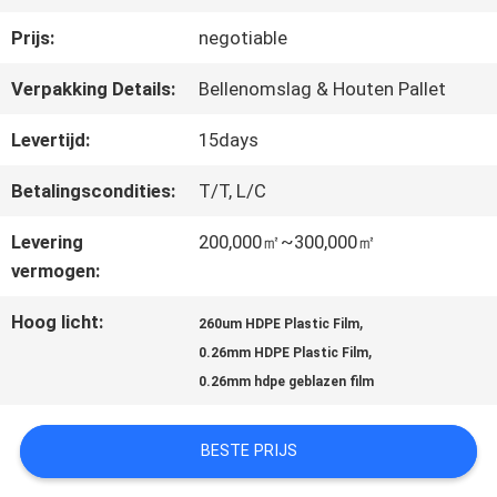
OVER
Prijs:
negotiable
ONS
Verpakking Details:
Bellenomslag & Houten Pallet
FABRIEKSTOCHT
Levertijd:
15days
Betalingscondities:
T/T, L/C
KWALITEITSCONTROLE
Levering
200,000㎡~300,000㎡
vermogen:
NEEM
Hoog licht:
,
260um HDPE Plastic Film
CONTACT
,
0.26mm HDPE Plastic Film
0.26mm hdpe geblazen film
MET
ONS
BESTE PRIJS