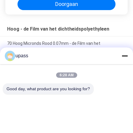
Doorgaan
Hoog - de Film van het dichtheidspolyethyleen
70 Hoog Micronds Rood 0.07mm - de Film van het
dichtheidspolyethyleen
upass
60 bedekte het Micron Witte Enige Zij 0.06mm Silicone Film
met een laag
6:28 AM
Hoog - de Film van het dichtheidspolyethyleen voor
Good day, what product are you looking for?
Waterdichte Membranen
populaire categorieën
Alle
Het Kruis 