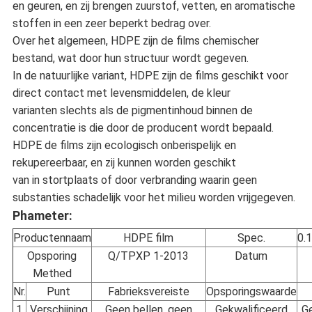
en geuren, en zij brengen zuurstof, vetten, en aromatische
stoffen in een zeer beperkt bedrag over.
Over het algemeen, HDPE zijn de films chemischer
bestand, wat door hun structuur wordt gegeven.
In de natuurlijke variant, HDPE zijn de films geschikt voor
direct contact met levensmiddelen, de kleur
varianten slechts als de pigmentinhoud binnen de
concentratie is die door de producent wordt bepaald.
HDPE de films zijn ecologisch onberispelijk en
rekupereerbaar, en zij kunnen worden geschikt
van in stortplaats of door verbranding waarin geen
substanties schadelijk voor het milieu worden vrijgegeven.
Phameter
:
Productennaam
HDPE film
Spec.
0.
Opsporing
Q/TPXP 1-2013
Datum
Methed
Nr.
Punt
Fabrieksvereiste
Opsporingswaarde
1
Verschijning
Geen bellen, geen
Gekwalificeerd
Ge