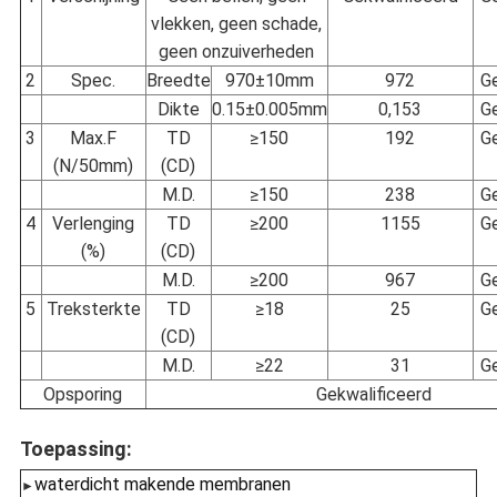
vlekken, geen schade,
geen onzuiverheden
2
Spec.
Breedte
970±10mm
972
Ge
Dikte
0.15±0.005mm
0,153
Ge
3
Max.F
TD
≥150
192
Ge
(N/50mm)
(CD)
M.D.
≥150
238
Ge
4
Verlenging
TD
≥200
1155
Ge
(%)
(CD)
M.D.
≥200
967
Ge
5
Treksterkte
TD
≥18
25
Ge
(CD)
M.D.
≥22
31
Ge
Opsporing
Gekwalificeerd
Toepassing:
waterdicht makende membranen
►