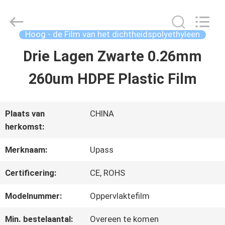
2026
Upass
Material
Technology
Hoog - de Film van het dichtheidspolyethyleen
(Shanghai)
Co.,Ltd..
Drie Lagen Zwarte 0.26mm
HUIS
All
Rights
260um HDPE Plastic Film
Reserved.
PRODUCTEN
Plaats van
CHINA
herkomst:
VIDEO'S
Merknaam:
Upass
VR-
Certificering:
CE, ROHS
SHOW
Modelnummer:
Oppervlaktefilm
Min. bestelaantal:
Overeen te komen